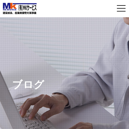
t
o
g
g
l
e
n
a
v
i
ブログ
g
a
t
i
o